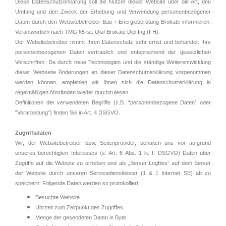
Diese Datenschutzerklärung soll die Nutzer dieser Website über die Art, den
Umfang und den Zweck der Erhebung und Verwendung personenbezogener
Daten durch den Websitebetreiber Bau + Energieberatung Brokate informieren.
Verantwortlich nach TMG §5 ist: Olaf Brokate Dipl.Ing.(FH).
Der Websitebetreiber nimmt Ihren Datenschutz sehr ernst und behandelt Ihre
personenbezogenen Daten vertraulich und entsprechend der gesetzlichen
Vorschriften. Da durch neue Technologien und die ständige Weiterentwicklung
dieser Webseite Änderungen an dieser Datenschutzerklärung vorgenommen
werden können, empfehlen wir Ihnen sich die Datenschutzerklärung in
regelmäßigen Abständen wieder durchzulesen.
Definitionen der verwendeten Begriffe (z.B. “personenbezogene Daten” oder
“Verarbeitung”) finden Sie in Art. 4 DSGVO.
Zugriffsdaten
Wir, der Websitebetreiber bzw. Seitenprovider, behalten uns vor aufgrund
unseres berechtigten Interesses (s. Art. 6 Abs. 1 lit. f. DSGVO) Daten über
Zugriffe auf die Website zu erheben und als „Server-Logfiles“ auf dem Server
der Website durch unseren Servicedienstleister (1 & 1 Internet SE) ab zu
speichern. Folgende Daten werden so protokolliert:
Besuchte Website
Uhrzeit zum Zeitpunkt des Zugriffes
Menge der gesendeten Daten in Byte